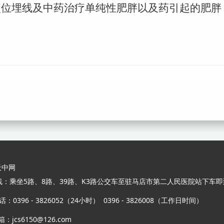
穴位埋线及中药治疗单纯性肥胖以及药引起的肥胖
天中网
线：乘坐5路、8路、39路、K3路公交车至驻马店市第二人民医院站下车即
0396 - 3826052（24小时） 0396 - 3826008（工作日时间）
s6150@126.com