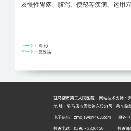
及慢性胃疼、腹泻、便秘等疾病。运用
上一个：
周 彬
下一个：
盛昱福
驻马店市第二人民医院
网站
技术支持：
地 址：驻马店市雪松路东段51号
乘车路
电子信箱：zmdjsws@163.com 服务电话：
投诉电话：0396 - 3826150
投诉邮箱：jc