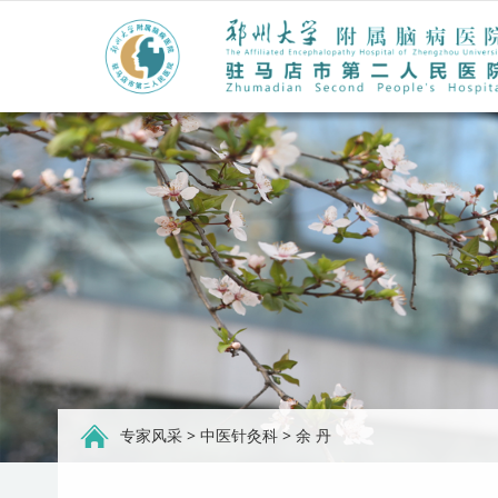
专家风采
>
中医针灸科
>
余 丹