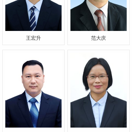
王宏升
范大庆