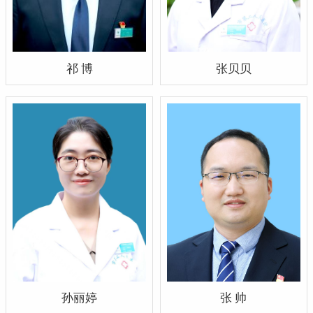
祁 博
张贝贝
孙丽婷
张 帅