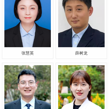
张慧英
薛树龙