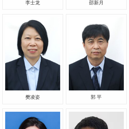
李士龙
邵新月
樊凌姿
郭 平