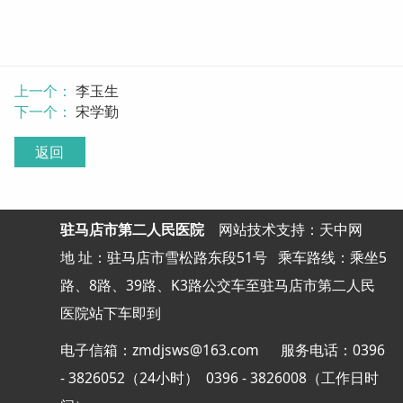
上一个：
李玉生
下一个：
宋学勤
返回
驻马店市第二人民医院
网站
技术支持：天中网
地 址：驻马店市雪松路东段51号
乘车路线：乘坐5
路、8路、39路、K3路公交车至驻马店市第二人民
医院站下车即到
电子信箱：zmdjsws@163.com 服务电话：0396
- 3826052（24小时） 0396 - 3826008（工作日时