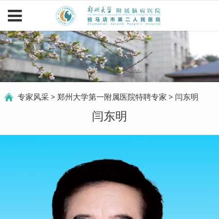
闫东明
专家风采
>
郑州大学第一附属医院特聘专家
>
闫东明
闫东明